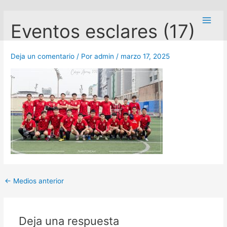
Ir
Navegación
Main
al
de
Eventos esclares (17)
Men
contenido
entradas
Deja un comentario
/ Por
admin
/
marzo 17, 2025
←
Medios anterior
Deja una respuesta