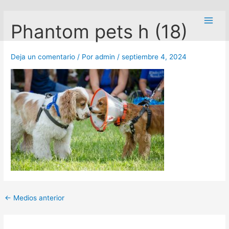
Ir
Navegación
Main
al
de
Phantom pets h (18)
Men
contenido
entradas
Deja un comentario
/ Por
admin
/
septiembre 4, 2024
←
Medios anterior