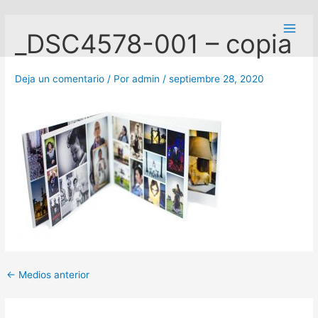
Ir
Navegación
Main
al
de
_DSC4578-001 – copia
Men
contenido
entradas
Deja un comentario
/ Por
admin
/
septiembre 28, 2020
←
Medios anterior