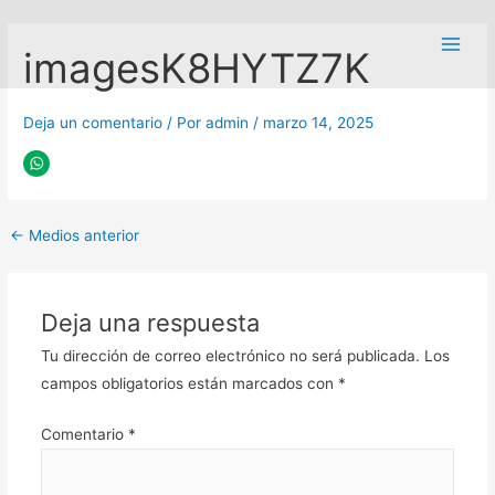
Ir
Navegación
Main
al
de
imagesK8HYTZ7K
Men
contenido
entradas
Deja un comentario
/ Por
admin
/
marzo 14, 2025
←
Medios anterior
Deja una respuesta
Tu dirección de correo electrónico no será publicada.
Los
campos obligatorios están marcados con
*
Comentario
*