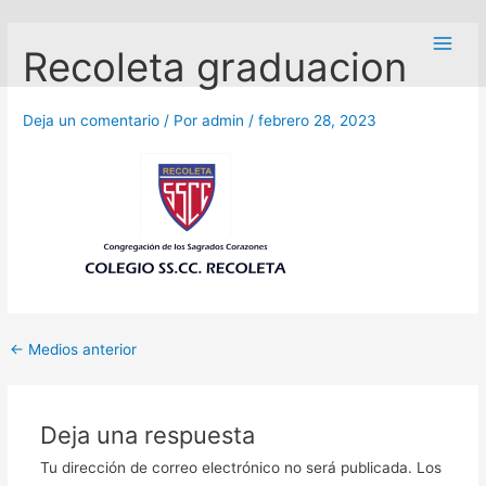
Ir
Navegación
Main
al
de
Recoleta graduacion
Men
contenido
entradas
Deja un comentario
/ Por
admin
/
febrero 28, 2023
←
Medios anterior
Deja una respuesta
Tu dirección de correo electrónico no será publicada.
Los